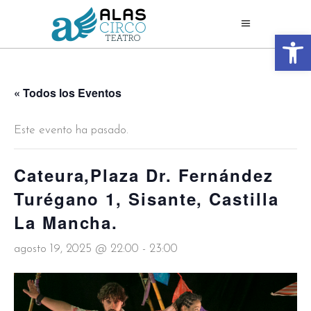
Abrir 
« Todos los Eventos
Este evento ha pasado.
Cateura,Plaza Dr. Fernández
Turégano 1, Sisante, Castilla
La Mancha.
agosto 19, 2025 @ 22:00
-
23:00