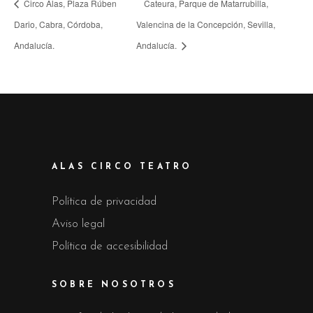
Circo Alas, Plaza Rúben
Cateura, Parque de Matarrubilla,
Dario, Cabra, Córdoba,
Valencina de la Concepción, Sevilla,
Andalucía.
Andalucía.
ALAS CIRCO TEATRO
Política de privacidad
Aviso legal
Política de accesibilidad
SOBRE NOSOTROS