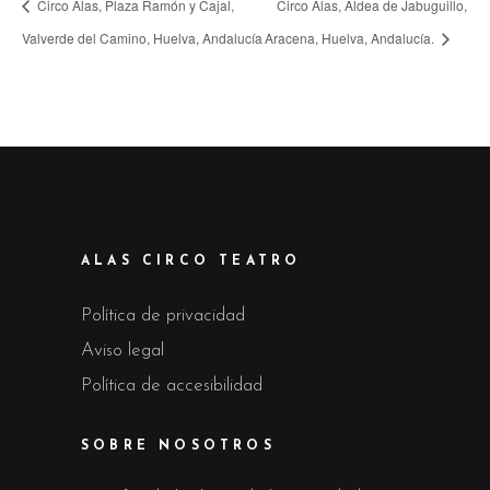
Circo Alas, Plaza Ramón y Cajal,
Circo Alas, Aldea de Jabuguillo,
Valverde del Camino, Huelva, Andalucía
Aracena, Huelva, Andalucía.
ALAS CIRCO TEATRO
Política de privacidad
Aviso legal
Política de accesibilidad
SOBRE NOSOTROS