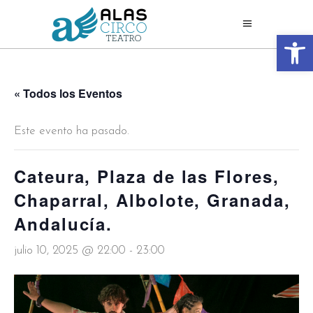
Abrir 
« Todos los Eventos
Este evento ha pasado.
Cateura, Plaza de las Flores,
Chaparral, Albolote, Granada,
Andalucía.
julio 10, 2025 @ 22:00
-
23:00