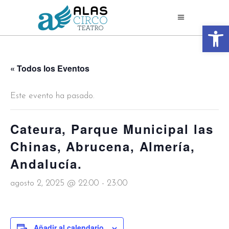
Abrir 
« Todos los Eventos
Este evento ha pasado.
Cateura, Parque Municipal las
Chinas, Abrucena, Almería,
Andalucía.
agosto 2, 2025 @ 22:00
-
23:00
Añadir al calendario